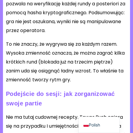
pozwala na weryfikację każdej rundy a posteriori za
pomocą hasha kryptograficznego. Podsumowując:
gra nie jest oszukana, wyniki nie są manipulowane
przez operatora.
To nie znaczy, że wygrywa się za każdym razem.
Wysoka zmienność oznacza, że można zagrać kilka
Hungarian
krótkich rund (blokada już na trzecim piętrze)
Spanish
zanim uda się osiągnąć ładny wzrost. To właśnie ta
Romanian
zmienność tworzy rytm gry.
Italian
Podejście do sesji: jak zorganizować
German
swoje partie
English
French
Nie ma tutaj cudownej recepty. Tower Rush opiera
Polish
się na przypadku I umiejętności, a żadna strategia